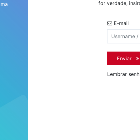
for verdade, insir
 uma
E-mail
Enviar
Lembrar senh