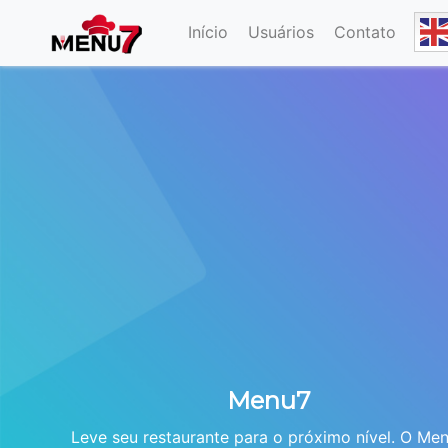
(current)
Início
Usuários
Contato
Menu7
Leve seu restaurante para o próximo nível. O Me